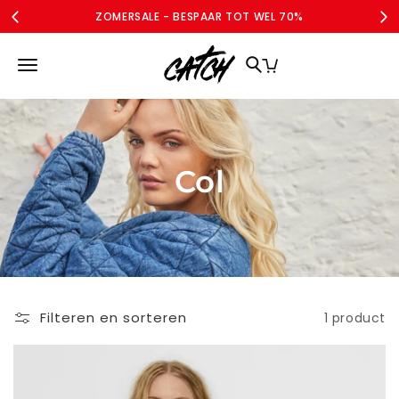
Meteen
ZOMERSALE - BESPAAR TOT WEL 70%
naar de
content
MERKEN
DAMES
DAMES CURVE
SALE
ACCOUNT
Col
Filteren en sorteren
1 product