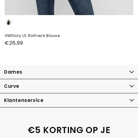
Color
VMGlory LS Rollneck Blouse
Normale
€26,99
prijs
Dames
Curve
Klantenservice
€5 KORTING OP JE