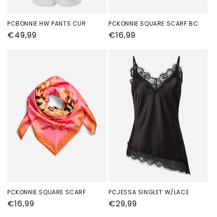
PCBONNIE HW PANTS CUR
PCKONNIE SQUARE SCARF BC
Normale
€49,99
Normale
€16,99
prijs
prijs
PCKONNIE SQUARE SCARF
PCJESSA SINGLET W/LACE
Normale
€16,99
Normale
€29,99
prijs
prijs