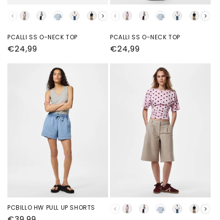
kleur
kleur
PCALLI SS O-NECK TOP
PCALLI SS O-NECK TOP
Normale
€24,99
Normale
€24,99
prijs
prijs
PCBILLO HW PULL UP SHORTS
kleur
Normale
€39,99