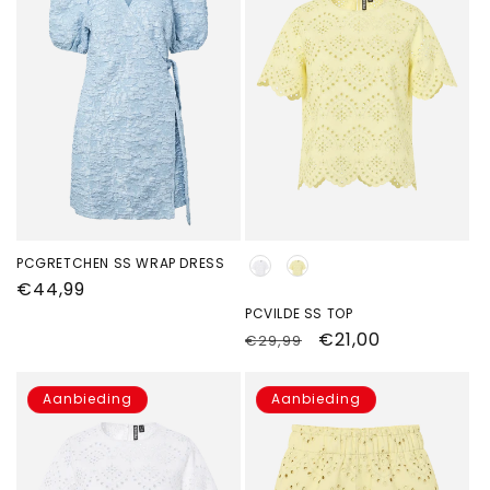
PCGRETCHEN SS WRAP DRESS
Kleur
Normale
€44,99
prijs
PCVILDE SS TOP
Normale
Aanbiedingsprijs
€21,00
€29,99
prijs
Aanbieding
Aanbieding