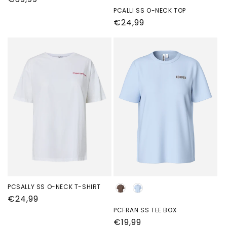
prijs
PCALLI SS O-NECK TOP
Normale
€24,99
prijs
PCSALLY SS O-NECK T-SHIRT
Kleur
Normale
€24,99
prijs
PCFRAN SS TEE BOX
Normale
€19,99