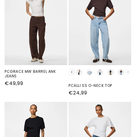
PCGRACE MW BARREL ANK
kleur
JEANS
Normale
€49,99
PCALLI SS O-NECK TOP
prijs
Normale
€24,99
prijs