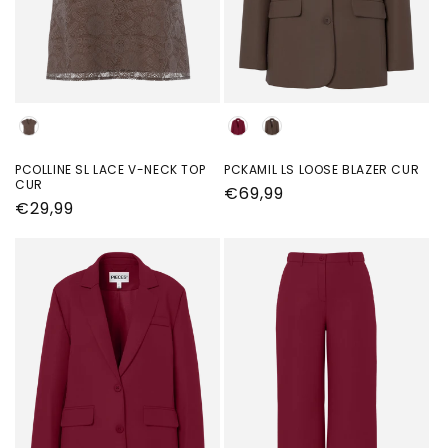
kleur
kleur
PCOLLINE SL LACE V-NECK TOP
PCKAMIL LS LOOSE BLAZER CUR
CUR
Normale
€69,99
Normale
€29,99
prijs
prijs