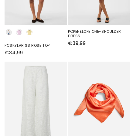
Kleur
PCPENELOPE ONE-SHOULDER
DRESS
Normale
€39,99
PCSKYLAR SS ROSE TOP
prijs
Normale
€34,99
prijs