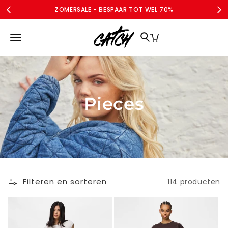
Meteen
ZOMERSALE - BESPAAR TOT WEL 70%
naar de
content
MERKEN
DAMES
DAMES CURVE
SALE
ACCOUNT
Pieces
Filteren en sorteren
114 producten