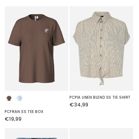
prijs
Kleur
PCPIA LINEN BLEND SS TIE SHIRT
Normale
€34,99
prijs
PCFRAN SS TEE BOX
Normale
€19,99
prijs