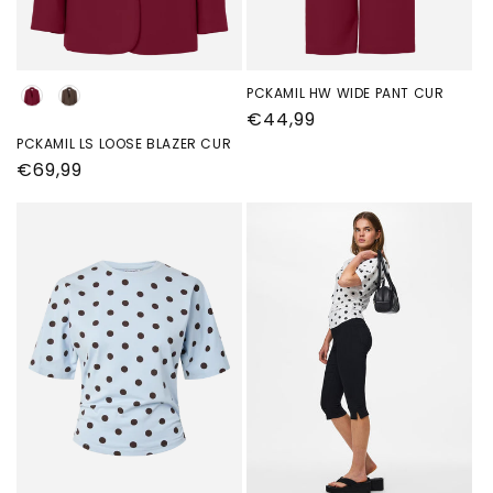
kleur
PCKAMIL HW WIDE PANT CUR
Normale
€44,99
prijs
PCKAMIL LS LOOSE BLAZER CUR
Normale
€69,99
prijs