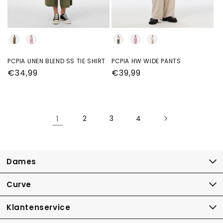
Kleur
Kleur
PCPIA LINEN BLEND SS TIE SHIRT
PCPIA HW WIDE PANTS
Normale
€34,99
Normale
€39,99
prijs
prijs
1
2
3
4
Dames
Curve
Klantenservice