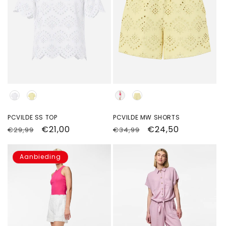
Kleur
Kleur
PCVILDE SS TOP
PCVILDE MW SHORTS
Normale
Aanbiedingsprijs
€21,00
Normale
Aanbiedingsprijs
€24,50
€29,99
€34,99
prijs
prijs
Aanbieding