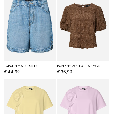
PCPOLIN MW SHORTS
PCPENNY 2/4 TOP PWP WVN
Normale
€44,99
Normale
€36,99
prijs
prijs