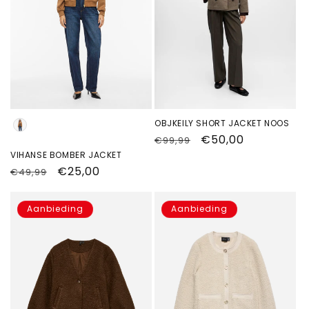
Kleur
OBJKEILY SHORT JACKET NOOS
Normale
Aanbiedingsprijs
€50,00
€99,99
prijs
VIHANSE BOMBER JACKET
Normale
Aanbiedingsprijs
€25,00
€49,99
prijs
Aanbieding
Aanbieding