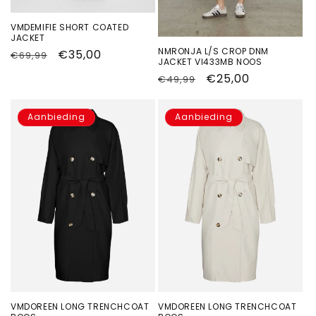
VMDEMIFIE SHORT COATED
JACKET
NMRONJA L/S CROP DNM
Normale
Aanbiedingsprijs
€35,00
€69,99
JACKET VI433MB NOOS
prijs
Normale
Aanbiedingsprijs
€25,00
€49,99
prijs
Aanbieding
Aanbieding
VMDOREEN LONG TRENCHCOAT
VMDOREEN LONG TRENCHCOAT