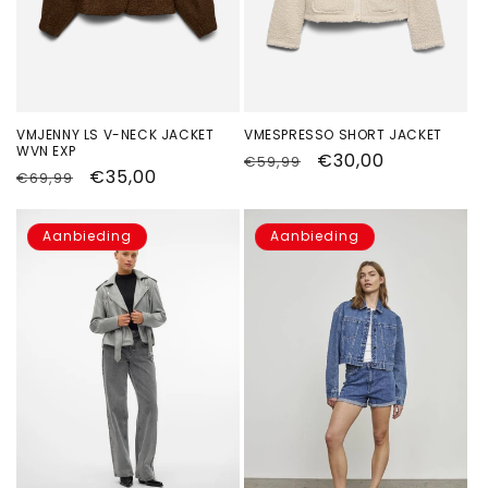
VMJENNY LS V-NECK JACKET
VMESPRESSO SHORT JACKET
WVN EXP
Normale
Aanbiedingsprijs
€30,00
€59,99
Normale
Aanbiedingsprijs
€35,00
€69,99
prijs
prijs
Aanbieding
Aanbieding