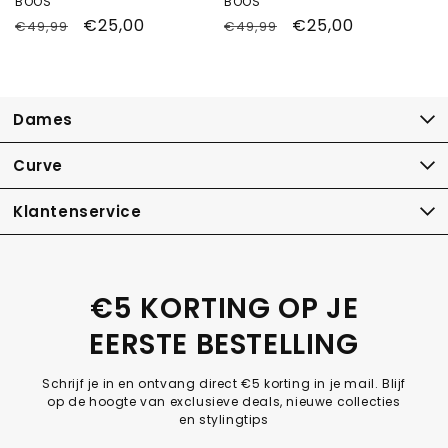
BOOS
BOOS
Normale
Aanbiedingsprijs
€25,00
Normale
Aanbiedingsprijs
€25,00
€49,99
€49,99
prijs
prijs
Dames
Curve
Klantenservice
€5 KORTING OP JE
EERSTE BESTELLING
Schrijf je in en ontvang direct €5 korting in je mail. Blijf
op de hoogte van exclusieve deals, nieuwe collecties
en stylingtips