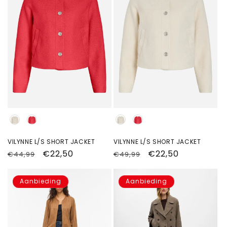
Kleur
Kleur
VILYNNE L/S SHORT JACKET
VILYNNE L/S SHORT JACKET
Normale
Aanbiedingsprijs
€22,50
Normale
Aanbiedingsprijs
€22,50
€44,99
€49,99
prijs
prijs
Aanbieding
Aanbieding