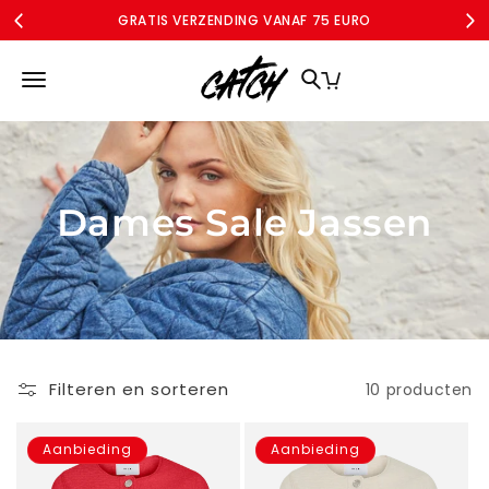
Meteen
GRATIS VERZENDING VANAF 75 EURO
naar de
content
MERKEN
DAMES
DAMES CURVE
SALE
ACCOUNT
Dames Sale Jassen
Filteren en sorteren
10 producten
Aanbieding
Aanbieding