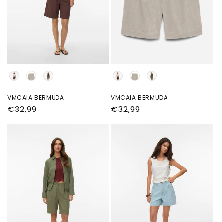
Kleur
Kleur
VMCAIA BERMUDA
VMCAIA BERMUDA
Normale
€32,99
Normale
€32,99
prijs
prijs