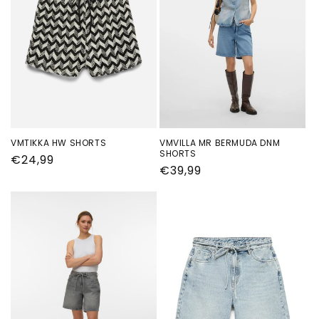
VMTIKKA HW SHORTS
VMVILLA MR BERMUDA DNM
SHORTS
Normale
€24,99
Normale
€39,99
prijs
prijs