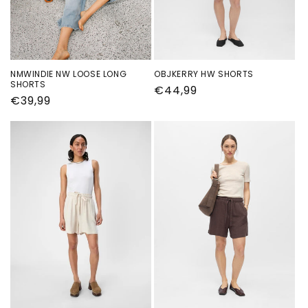
NMWINDIE NW LOOSE LONG
OBJKERRY HW SHORTS
SHORTS
Normale
€44,99
Normale
€39,99
prijs
prijs