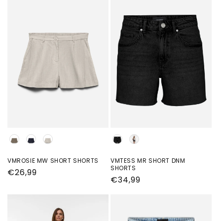
Kleur
Kleur
VMROSIE MW SHORT SHORTS
VMTESS MR SHORT DNM
SHORTS
Normale
€26,99
Normale
€34,99
prijs
prijs