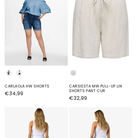
Kleur
kleur
CARLAOLA HW SHORTS
CARSIESTA MW PULL-UP LIN
SHORTS PANT CUR
Normale
€34,99
Normale
€32,99
prijs
prijs