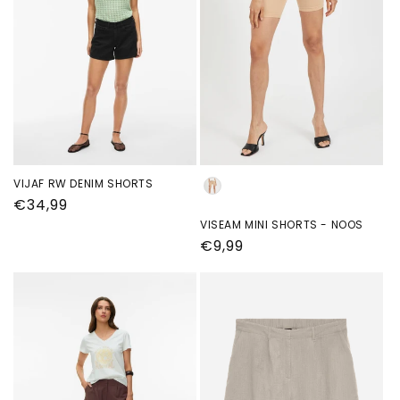
VIJAF RW DENIM SHORTS
Kleur
Normale
€34,99
prijs
VISEAM MINI SHORTS - NOOS
Normale
€9,99
prijs