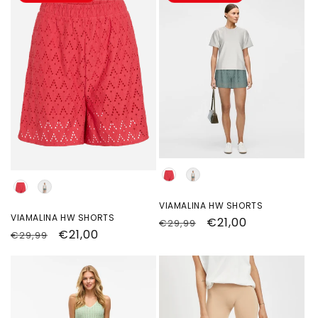
Kleur
Kleur
VIAMALINA HW SHORTS
VIAMALINA HW SHORTS
Normale
Aanbiedingsprijs
€21,00
€29,99
Normale
Aanbiedingsprijs
€21,00
€29,99
prijs
prijs