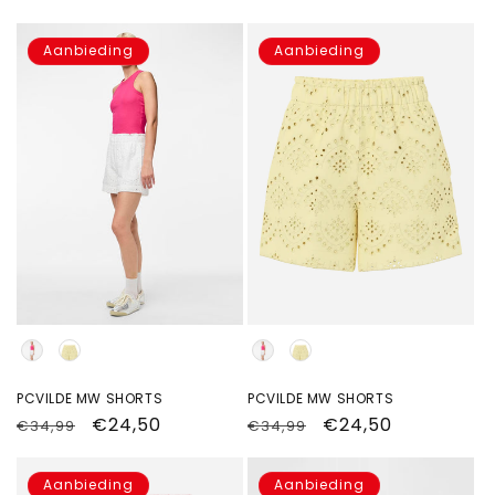
prijs
prijs
Aanbieding
Aanbieding
Kleur
Kleur
PCVILDE MW SHORTS
PCVILDE MW SHORTS
Normale
Aanbiedingsprijs
€24,50
Normale
Aanbiedingsprijs
€24,50
€34,99
€34,99
prijs
prijs
Aanbieding
Aanbieding