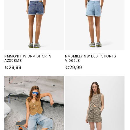
NMMONI HW DNM SHORTS
NMSMILEY NW DEST SHORTS
AZ358MB
VI062LB
Normale
€29,99
Normale
€29,99
prijs
prijs