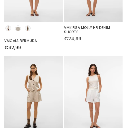
Kleur
VMKIRSA MOLLY HR DENIM
SHORTS
Normale
€24,99
VMCAIA BERMUDA
prijs
Normale
€32,99
prijs