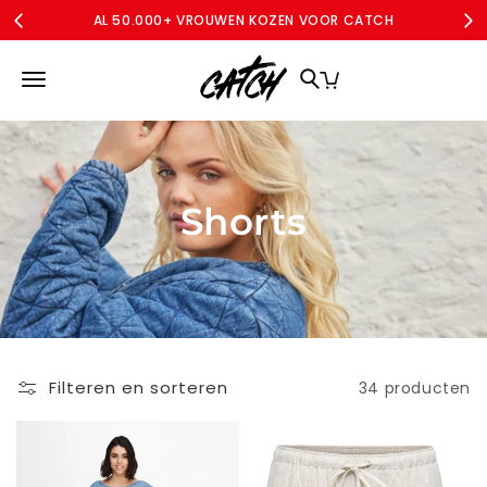
Meteen
AL 50.000+ VROUWEN KOZEN VOOR CATCH
naar de
content
MERKEN
DAMES
DAMES CURVE
SALE
ACCOUNT
Shorts
Filteren en sorteren
34 producten