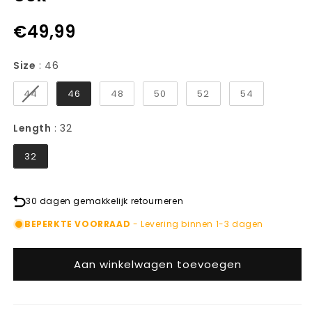
€49,99
Size
Size
:
46
44
46
48
50
52
54
Length
Length
:
32
32
30 dagen gemakkelijk retourneren
BEPERKTE VOORRAAD
- Levering binnen 1-3 dagen
Aan winkelwagen toevoegen