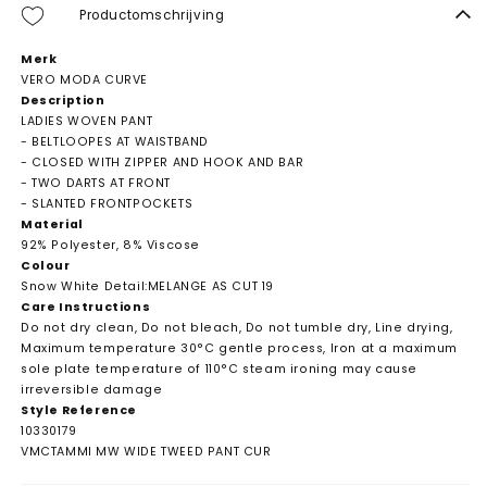
Productomschrijving
Merk
VERO MODA CURVE
Description
LADIES WOVEN PANT
- BELTLOOPES AT WAISTBAND
- CLOSED WITH ZIPPER AND HOOK AND BAR
- TWO DARTS AT FRONT
- SLANTED FRONTPOCKETS
Material
92% Polyester, 8% Viscose
Colour
Snow White Detail:MELANGE AS CUT 19
Care Instructions
Do not dry clean, Do not bleach, Do not tumble dry, Line drying,
Maximum temperature 30°C gentle process, Iron at a maximum
sole plate temperature of 110°C steam ironing may cause
irreversible damage
Style Reference
10330179
VMCTAMMI MW WIDE TWEED PANT CUR