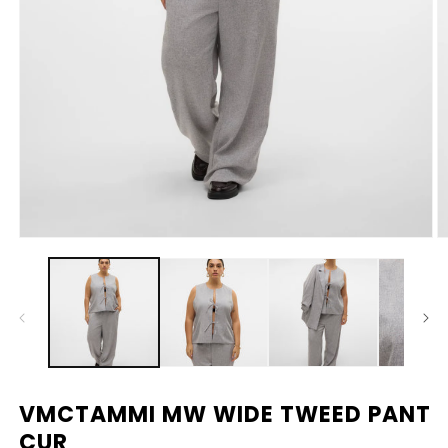
Media
M
1
2
openen
o
in
in
modaal
m
VMCTAMMI MW WIDE TWEED PANT
CUR