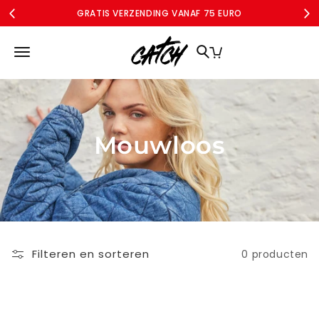
Meteen
GRATIS VERZENDING VANAF 75 EURO
naar de
content
MERKEN
DAMES
DAMES CURVE
SALE
ACCOUNT
Mouwloos
Filteren en sorteren
0 producten