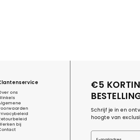
€5 KORTIN
Klantenservice
Over ons
BESTELLIN
Winkels
Algemene
voorwaarden
Schrijf je in en ont
Privacybeleid
hoogte van exclusi
Retourbeleid
Werken bij
Contact