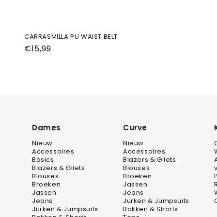
CARRASMILLA PU WAIST BELT
Normale
€15,99
prijs
Dames
Curve
Nieuw
Nieuw
Accessoires
Accessoires
Basics
Blazers & Gilets
Blazers & Gilets
Blouses
Blouses
Broeken
Broeken
Jassen
Jassen
Jeans
Jeans
Jurken & Jumpsuits
Jurken & Jumpsuits
Rokken & Shorts