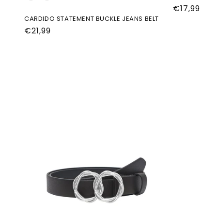
Normale
€17,99
CARDIDO STATEMENT BUCKLE JEANS BELT
prijs
Normale
€21,99
prijs