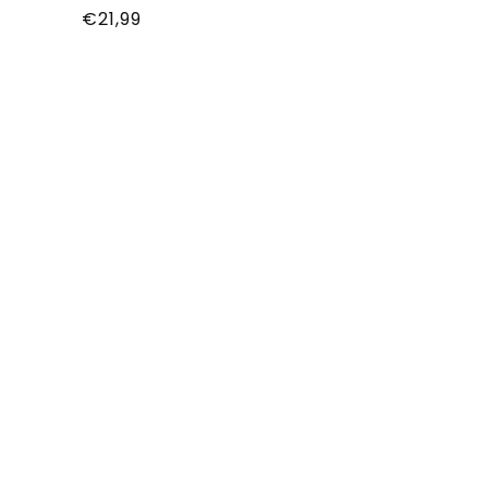
Normale
€21,99
prijs