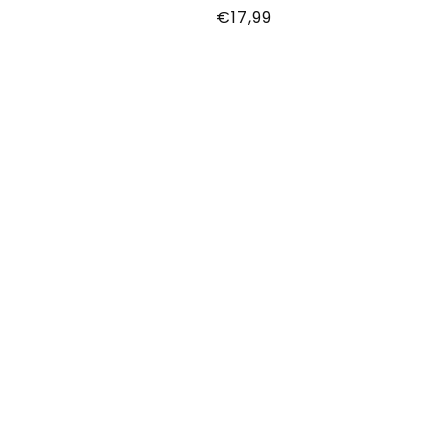
Normale
€17,99
prijs