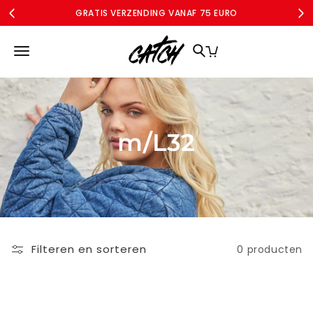
Meteen
GRATIS VERZENDING VANAF 75 EURO
naar de
content
MERKEN
DAMES
DAMES CURVE
SALE
ACCOUNT
m/L32
Filteren en sorteren
0 producten