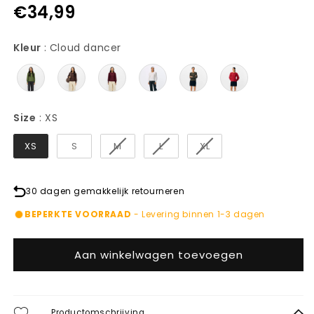
€34,99
Kleur
Kleur
:
Cloud dancer
Size
Size
:
XS
XS
S
M
L
XL
30 dagen gemakkelijk retourneren
BEPERKTE VOORRAAD
- Levering binnen 1-3 dagen
Aan winkelwagen toevoegen
Productomschrijving