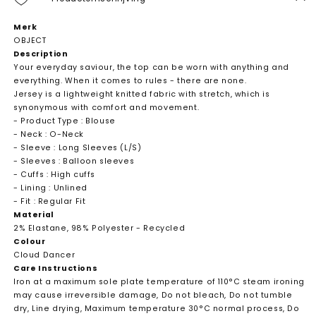
Merk
OBJECT
Description
Your everyday saviour, the top can be worn with anything and
everything. When it comes to rules - there are none.
Jersey is a lightweight knitted fabric with stretch, which is
synonymous with comfort and movement.
- Product Type : Blouse
- Neck : O-Neck
- Sleeve : Long Sleeves (L/S)
- Sleeves : Balloon sleeves
- Cuffs : High cuffs
- Lining : Unlined
- Fit : Regular Fit
Material
2% Elastane, 98% Polyester - Recycled
Colour
Cloud Dancer
Care Instructions
Iron at a maximum sole plate temperature of 110°C steam ironing
may cause irreversible damage, Do not bleach, Do not tumble
dry, Line drying, Maximum temperature 30°C normal process, Do